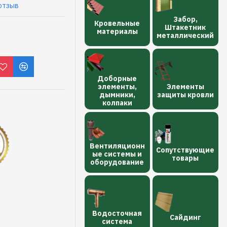
отзыв
Забор,
Кровельные
Штакетник
материалы
металлический
Доборные
элементы,
Элементы
дымники,
защиты кровли
колпаки
Вентиляционн
Сопутствующие
ые системы и
товары
оборудование
Водосточная
Сайдинг
сиcтема