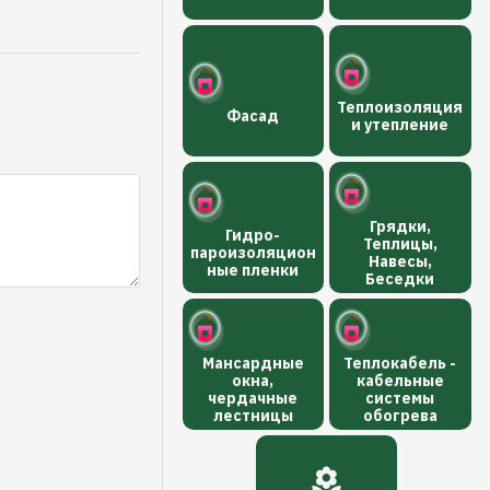
Теплоизоляция
Фасад
и утепление
Грядки,
Гидро-
Теплицы,
пароизоляцион
Навесы,
ные пленки
Беседки
Мансардные
Теплокабель -
окна,
кабельные
чердачные
системы
лестницы
обогрева