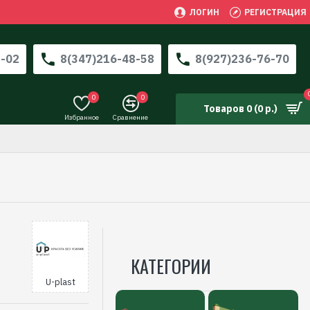
ЛОГИН
РЕГИСТРАЦИЯ
3-02
8(347)216-48-58
8(927)236-76-70
0
0
Товаров 0 (0 р.)
Избранное
Сравнение
КАТЕГОРИИ
U-plast