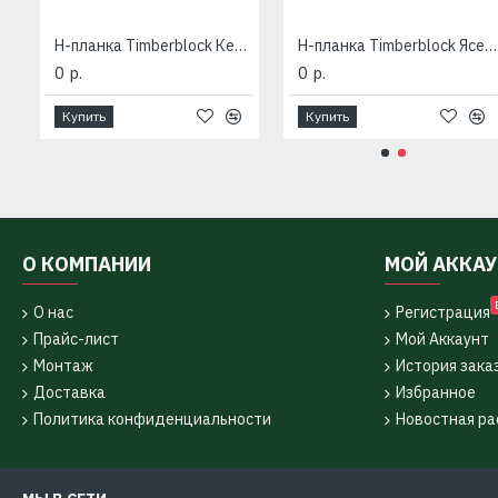
H-планка Timberblock Кедр
H-планка Timberblock Ясень
0 р.
0 р.
Купить
Купить
О КОМПАНИИ
МОЙ АККА
О нас
Регистрация
Прайс-лист
Мой Аккаунт
Монтаж
История зака
Доставка
Избранное
Политика конфиденциальности
Новостная ра