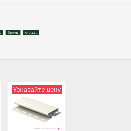
к
брэнд
u-plast
Узнавайте цену