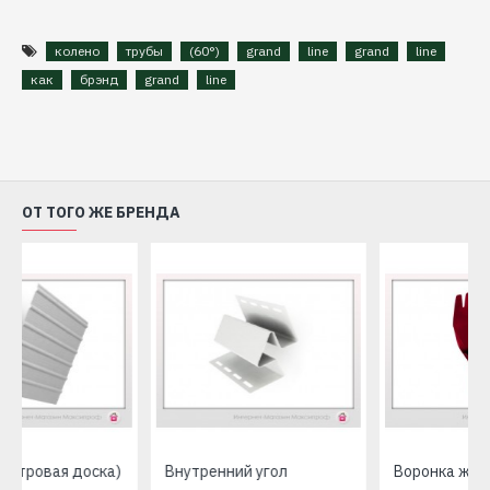
колено
трубы
(60°)
grand
line
grand
line
как
брэнд
grand
line
ОТ ТОГО ЖЕ БРЕНДА
Воронка желоба Grand Line