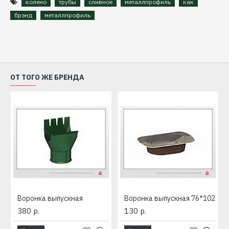
колено
трубы
сливное
металлпрофиль
как
брэнд
металлпрофиль
ОТ ТОГО ЖЕ БРЕНДА
D350/150
Воронка выпускная
Воронка выпускная 76*102
380 р.
130 р.