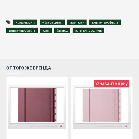
коллекция
«фасадная
плитка»
альта-профиль
альта-профиль
как
брэнд
альта-профиль
ОТ ТОГО ЖЕ БРЕНДА
Узнавайте цену