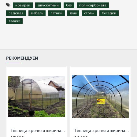
козырёк
двускатный
без
поликарбоната
садовая
мебель
летний
душ
столы
беседки
лавки!
РЕКОМЕНДУЕМ
Теплица арочная ширина 2м
Теплица арочная ширина 2.5м и 3м