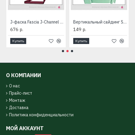
e
J-фаска Fascia J-Channel Döcke
Вертикальный сайдинг S7 Döcke
676 р.
149 р.
Купить
Купить
О КОМПАНИИ
О нас
Прайс-лист
Монтаж
Доставка
Политика конфиденциальности
МОЙ АККАУНТ