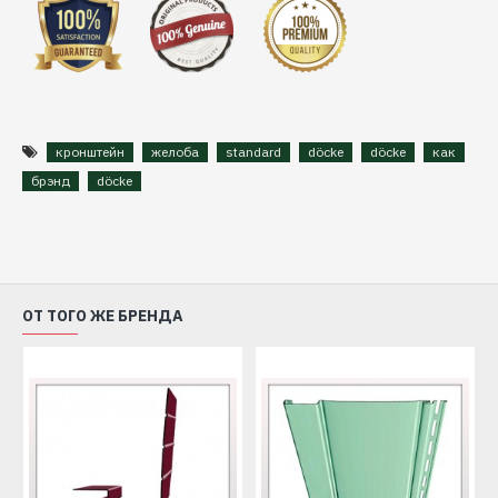
кронштейн
желоба
standard
döcke
döcke
как
брэнд
döcke
ОТ ТОГО ЖЕ БРЕНДА