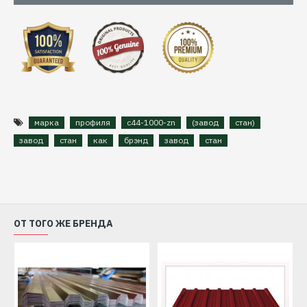
марка
профиля
с44-1000-zn
(завод
стан)
завод
стан
как
брэнд
завод
стан
ОТ ТОГО ЖЕ БРЕНДА