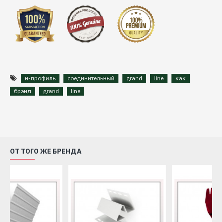
н-профиль
соединительный
grand
line
как
брэнд
grand
line
ОТ ТОГО ЖЕ БРЕНДА