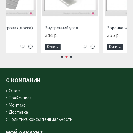
л
Воронка желоба Grand Line
365 р.
160 р.
Купить
Купить
О КОМПАНИИ
О нас
Прайс-лист
Монтаж
Доставка
Политика конфиденциальности
МОЙ АККАУНТ