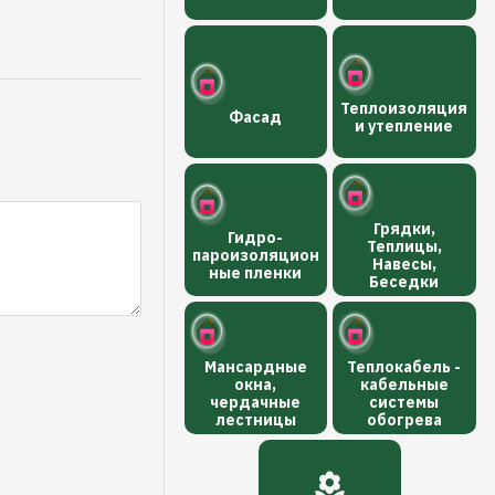
Теплоизоляция
Фасад
и утепление
Грядки,
Гидро-
Теплицы,
пароизоляцион
Навесы,
ные пленки
Беседки
Мансардные
Теплокабель -
окна,
кабельные
чердачные
системы
лестницы
обогрева