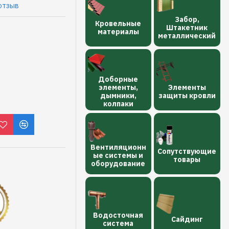
отзыв
Забор,
Кровельные
Штакетник
материалы
металлический
Доборные
элементы,
Элементы
дымники,
защиты кровли
колпаки
Вентиляционн
Сопутствующие
ые системы и
товары
оборудование
Водосточная
Сайдинг
сиcтема