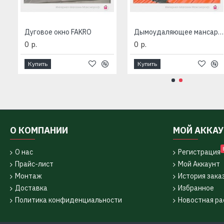
ачная лестница LDK
Дуговое окно FAKRO
Дымоудаляющее мансардное окно FAKRO
0 р.
0 р.
Купить
Купить
О КОМПАНИИ
МОЙ АККА
О нас
Регистрация
Прайс-лист
Мой Аккаунт
Монтаж
История зака
Доставка
Избранное
Политика конфиденциальности
Новостная ра