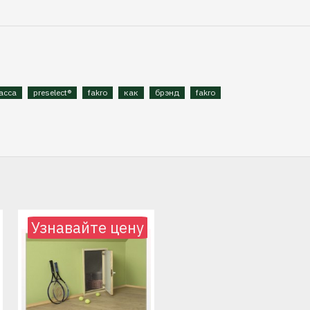
асса
preselect®
fakro
как
брэнд
fakro
Узнавайте цену