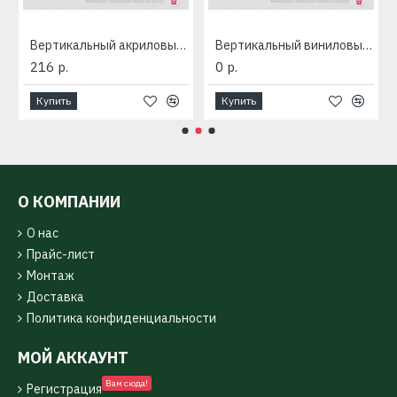
а плюс ПРЕМИУМ
Вертикальный акриловый сайдинг «Quadrohouse» Альта-Профиль
Вертикальный виниловый сайдинг «Quadrohouse» Альта-Профиль
216 р.
0 р.
Купить
Купить
О КОМПАНИИ
О нас
Прайс-лист
Монтаж
Доставка
Политика конфиденциальности
МОЙ АККАУНТ
Вам сюда!
Регистрация