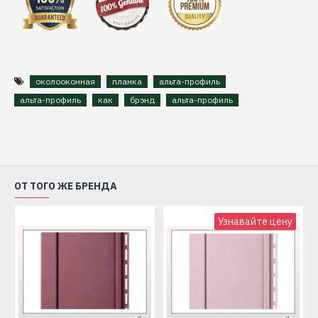
околооконная
планка
альта-профиль
альта-профиль
как
брэнд
альта-профиль
ОТ ТОГО ЖЕ БРЕНДА
Узнавайте цену