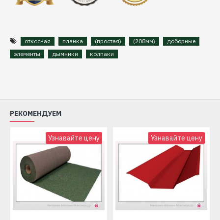
откосная
планка
(простая)
(208мм)
доборные
элементы
дымники
колпаки
РЕКОМЕНДУЕМ
Узнавайте цену
Узнавайте цену