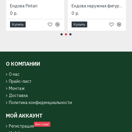
416мм)
Ендова Pintari
Ендова наружная фигурная (416мм)
0 р.
0 р.
Купить
Купить
О КОМПАНИИ
О нас
Прайс-лист
Монтаж
Доставка
Политика конфиденциальности
МОЙ АККАУНТ
Вам сюда!
Регистрация