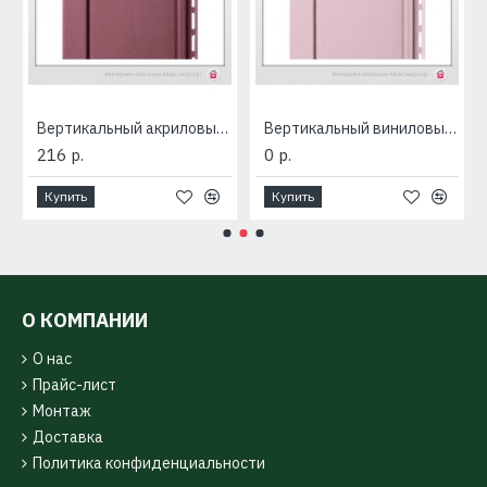
а плюс ПРЕМИУМ
Вертикальный акриловый сайдинг «Quadrohouse» Альта-Профиль
Вертикальный виниловый сайдинг «Quadrohouse» Альта-Профиль
216 р.
0 р.
Купить
Купить
О КОМПАНИИ
О нас
Прайс-лист
Монтаж
Доставка
Политика конфиденциальности