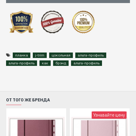
планка
j-trim
цокольная
альта-профиль
альта-профиль
как
брэнд
альта-профиль
ОТ ТОГО ЖЕ БРЕНДА
Узнавайте цену