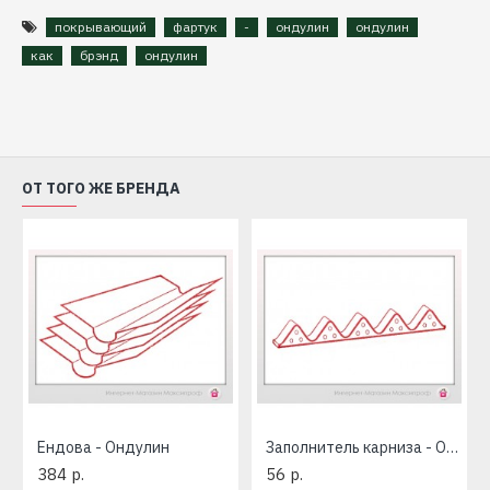
покрывающий
фартук
-
ондулин
ондулин
как
брэнд
ондулин
ОТ ТОГО ЖЕ БРЕНДА
Ендова - Ондулин
Заполнитель карниза - Ондулин
384 р.
56 р.