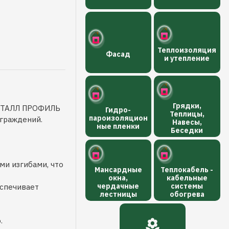
Теплоизоляция
Фасад
и утепление
Грядки,
МЕТАЛЛ ПРОФИЛЬ
Гидро-
Теплицы,
пароизоляцион
ограждений.
Навесы,
ные пленки
Беседки
и изгибами, что
Мансардные
Теплокабель -
окна,
кабельные
чердачные
системы
еспечивает
лестницы
обогрева
.