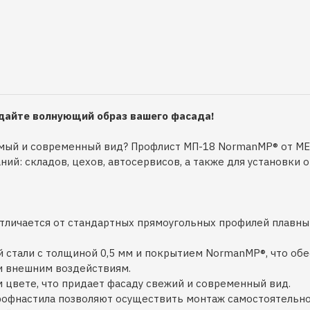
здайте волнующий образ вашего фасада!
римый и современный вид? Профлист МП-18 NormanMP® от 
й: складов, цехов, автосервисов, а также для установки 
личается от стандартных прямоугольных профилей плавным
 стали с толщиной 0,5 мм и покрытием NormanMP®, что об
и внешним воздействиям.
 цвете, что придает фасаду свежий и современный вид.
рофнастила позволяют осуществить монтаж самостоятельно