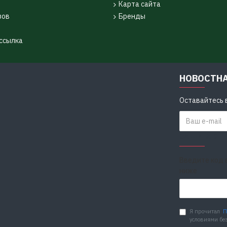
Карта сайта
зов
Бренды
ссылка
НОВОСТН
Оставайтесь в
ЗАЩИТА ОТ 
Введите код 
ниже
Я прочитал
П
условиями бе