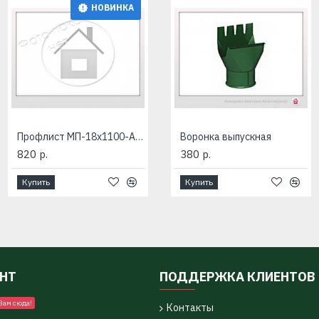
НОВИНКА
Профлист МП-18x1100-A (ПЭ-01-6005-0,45) зеленый - производитель МЕТАЛЛ ПРОФИЛЬ
Воронка водосборная D350/150
Воронка выпускная
820 р.
775 р.
380 р.
Купить
Купить
Купить
УНТ
ПОДДЕРЖКА КЛИЕНТОВ
Вам сюда!
Контакты