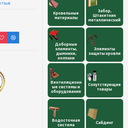
отзыв
Забор,
Кровельные
Штакетник
материалы
металлический
Доборные
элементы,
Элементы
дымники,
защиты кровли
колпаки
Вентиляционн
Сопутствующие
ые системы и
товары
оборудование
Водосточная
Сайдинг
сиcтема