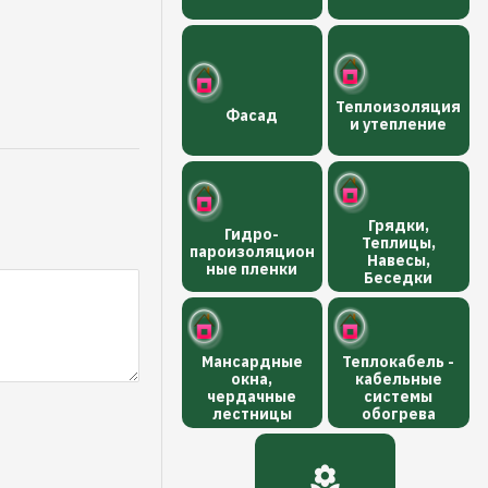
Теплоизоляция
Фасад
и утепление
Грядки,
Гидро-
Теплицы,
пароизоляцион
Навесы,
ные пленки
Беседки
Мансардные
Теплокабель -
окна,
кабельные
чердачные
системы
лестницы
обогрева