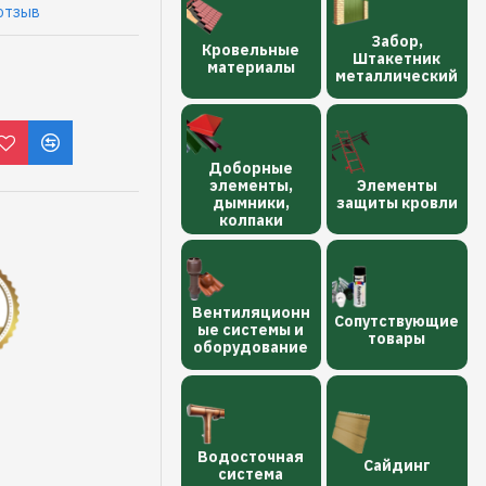
отзыв
Забор,
Кровельные
Штакетник
материалы
металлический
Доборные
элементы,
Элементы
дымники,
защиты кровли
колпаки
Вентиляционн
Сопутствующие
ые системы и
товары
оборудование
Водосточная
Сайдинг
сиcтема