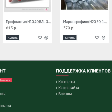
Профнастил Н10.40 RAL 3005
Марка профиля Н10.40-1100-RAL
Марка профиля Н20.30-1085-2RAL
615 р.
0 р.
570 р.
Купить
Купить
Купить
УНТ
ПОДДЕРЖКА КЛИЕНТОВ
Вам сюда!
Контакты
Карта сайта
зов
Бренды
ссылка