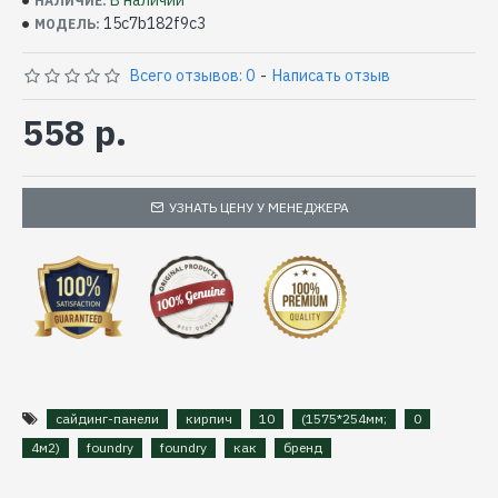
В наличии
НАЛИЧИЕ:
15c7b182f9c3
МОДЕЛЬ:
Всего отзывов: 0
-
Написать отзыв
558 р.
УЗНАТЬ ЦЕНУ У МЕНЕДЖЕРА
сайдинг-панели
кирпич
10
(1575*254мм;
0
4м2)
foundry
foundry
как
бренд