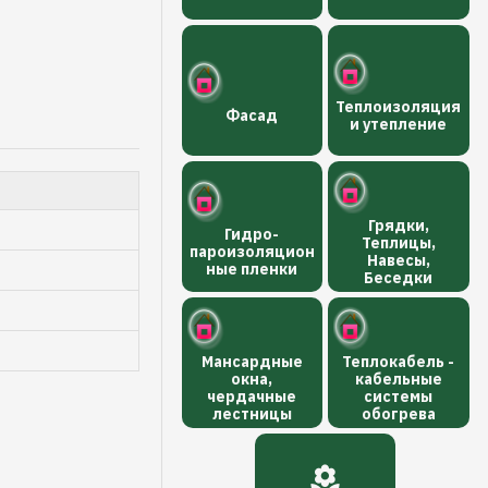
Теплоизоляция
Фасад
и утепление
Грядки,
Гидро-
Теплицы,
пароизоляцион
Навесы,
ные пленки
Беседки
Мансардные
Теплокабель -
окна,
кабельные
чердачные
системы
лестницы
обогрева