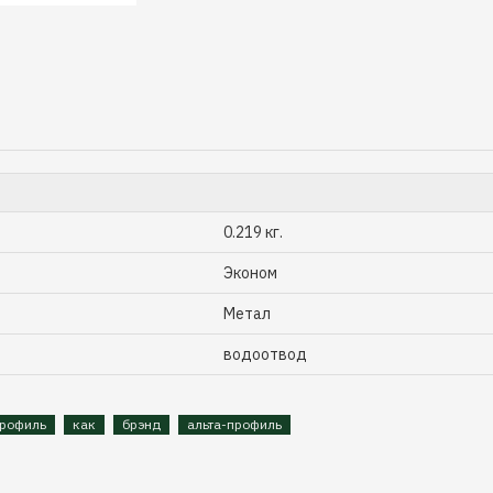
0.219 кг.
Эконом
Метал
водоотвод
профиль
как
брэнд
альта-профиль