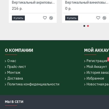
вый сайдинг Канада плюс ПРЕМИУМ
Вертикальный акриловый сайдинг «Quadrohouse» Альта-Профиль
Вертикальный виниловый сайдинг «Quadrohouse» Альта-Профиль
216 р.
0 р.
Купить
Купить
О КОМПАНИИ
МОЙ АККА
О нас
Регистрация
Прайс-лист
Мой Аккаунт
Монтаж
История зака
Доставка
Избранное
Политика конфиденциальности
Новостная ра
МЫ В СЕТИ