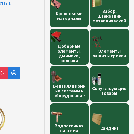
отзыв
Забор,
Кровельные
Штакетник
материалы
металлический
Доборные
элементы,
Элементы
дымники,
защиты кровли
колпаки
Вентиляционн
Сопутствующие
ые системы и
товары
оборудование
Водосточная
Сайдинг
сиcтема